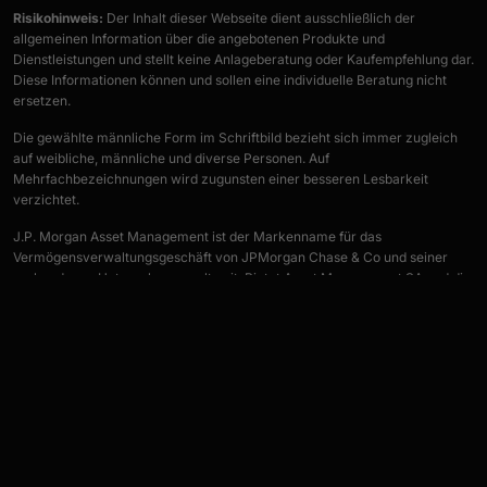
Risikohinweis:
Der Inhalt dieser Webseite dient ausschließlich der
allgemeinen Information über die angebotenen Produkte und
Dienstleistungen und stellt keine Anlageberatung oder Kaufempfehlung dar.
Diese Informationen können und sollen eine individuelle Beratung nicht
ersetzen.
Die gewählte männliche Form im Schriftbild bezieht sich immer zugleich
auf weibliche, männliche und diverse Personen. Auf
Mehrfachbezeichnungen wird zugunsten einer besseren Lesbarkeit
verzichtet.
J.P. Morgan Asset Management ist der Markenname für das
Vermögensverwaltungsgeschäft von JPMorgan Chase & Co und seiner
verbundenen Unternehmen weltweit. Pictet Asset Management SA und die
anderen auf der Website erwähnten Marken der Pictet-Gruppe sind
eingetragene Handels- oder Dienstleistungsmarken der Pictet-Gruppe
bzw. der Gesellschaften der Pictet-Gruppe. DIMENSIONAL und das
Dimensional-Logo sind Markenzeichen der Dimensional Fund Advisors LP
(DIMENSIONAL US) im Vereinigten Königreich, der Europäischen Union und
anderen Ländern. Fidelity, Fidelity International, das Fidelity International
Logo und das F-Symbol sind Markenzeichen von FIL Limited.
Informationspflichten nach § 5b Abs. 3 UWG: Informationen über die
Echtheit der Bewertungen bei ProvenExpert