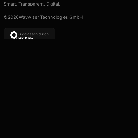
Smart. Transparent. Digital.
©2026Waywiser Technologies GmbH
Zugelassen durch
IHK Köln
EXPLORE
LEGAL
Über uns
Impressum
Karriere
Datenschutzerklärung
FAQs